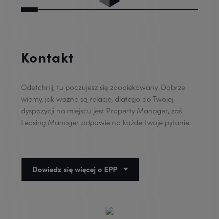
Kontakt
Odetchnij, tu poczujesz się zaopiekowany. Dobrze
wiemy, jak ważne są relacje, dlatego do Twojej
dyspozycji na miejscu jest Property Manager, zaś
Leasing Manager odpowie na każde Twoje pytanie.
Dowiedz się więcej o EPP