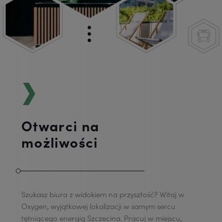
Otwarci na
możliwości
Szukasz biura z widokiem na przyszłość? Witaj w
Oxygen, wyjątkowej lokalizacji w samym sercu
tętniącego energią Szczecina. Pracuj w miejscu,