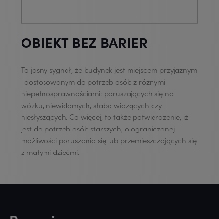
OBIEKT BEZ BARIER
To jasny sygnał, że budynek jest miejscem przyjaznym
i dostosowanym do potrzeb osób z różnymi
niepełnosprawnościami: poruszających się na
wózku, niewidomych, słabo widzących czy
niesłyszących. Co więcej, to także potwierdzenie, iż
jest do potrzeb osób starszych, o ograniczonej
możliwości poruszania się lub przemieszczających się
z małymi dziećmi.